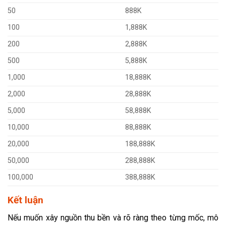
50
888K
100
1,888K
200
2,888K
500
5,888K
1,000
18,888K
2,000
28,888K
5,000
58,888K
10,000
88,888K
20,000
188,888K
50,000
288,888K
100,000
388,888K
Kết luận
Nếu muốn xây nguồn thu bền và rõ ràng theo từng mốc, mô