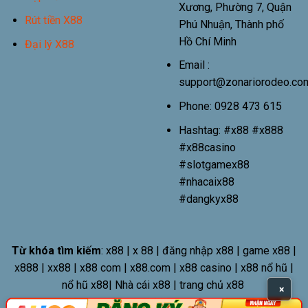
Xương, Phường 7, Quận
Rút tiền X88
Phú Nhuận, Thành phố
Hồ Chí Minh
Đại lý X88
Email :
support@zonariorodeo.co
Phone:
0928 473 615
Hashtag:
#x88 #x888
#x88casino
#slotgamex88
#nhacaix88
#dangkyx88
Từ khóa tìm kiếm
: x88 | x 88 | đăng nhập x88 | game x88 |
x888 | xx88 | x88 com | x88.com | x88 casino | x88 nổ hũ |
nổ hũ x88| Nhà cái x88 | trang chủ x88
×