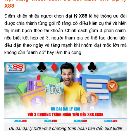
X88
Điểm khiến nhiều người chọn
đại lý X88
là hệ thống ưu đãi
được chia thành từng gói rõ ràng, có điều kiện cụ thể và hiển
thị minh bạch theo tài khoản. Chính sách gồm 3 phần chính,
nếu biết kết hợp cả 3, người tham gia có thể tạo dòng tiền
đều đặn theo ngày và tăng mạnh khi nhóm đạt mốc lớn mà
không cần “đánh số” hay làm thủ công.
Ưu đãi đại lý X88 với 3 chương trình hoàn tiền đến 388.888K