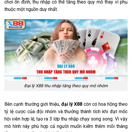
chơi ổn định, thu nhập có thể tăng theo quy mô thay vì phụ
thuộc một nguồn duy nhất.
Đại lý X88 thu nhập tăng theo quy mô nhóm
Bên cạnh thưởng giới thiệu,
đại lý X88
còn có hoa hồng theo
tỷ lệ cược của đội nhóm và thưởng thành tích khi đạt mốc
hội viên hợp lệ, tạo ra 3 lớp thu nhập chạy song song. Vì vậy
mô hình này phù hợp cả người muốn kiếm thêm mỗi tháng