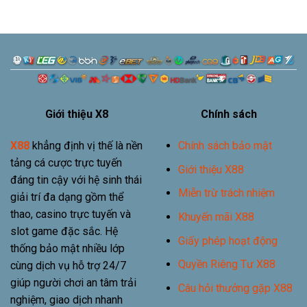
Giới thiệu X8
Chính sách
X88
khẳng định vị thế là nền
Chính sách bảo mật
tảng cá cược trực tuyến
Giới thiệu X88
đáng tin cậy với hệ sinh thái
Miễn trừ trách nhiệm
giải trí đa dạng gồm thể
thao, casino trực tuyến và
Khuyến mãi X88
slot game đặc sắc. Hệ
Giấy phép hoạt động
thống bảo mật nhiều lớp
Quyền Riêng Tư X88
cùng dịch vụ hỗ trợ 24/7
giúp người chơi an tâm trải
Câu hỏi thưởng gặp X88
nghiệm, giao dịch nhanh