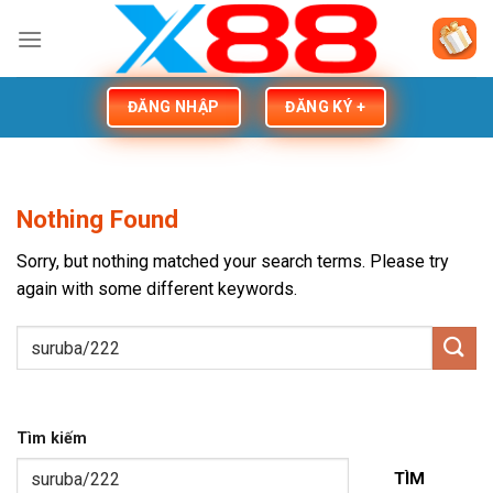
Skip
to
content
ĐĂNG NHẬP
ĐĂNG KÝ +
Nothing Found
Sorry, but nothing matched your search terms. Please try
again with some different keywords.
Tìm kiếm
TÌM