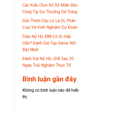
Các Kiểu Chơi Xổ Số Miền Bắc
Cùng Tip Dự Thưởng Dễ Trúng
Giải Thích Cầu Lô Là Gì, Phân
Loại Và Kinh Nghiệm Dự Đoán
Siêu Nổ Hũ X88 Có Gì Hấp
Dẫn? Đánh Giá Top Game Nổi
Bật Nhất
Đánh Giá Nổ Hũ JDB Sau 30
Ngày Trải Nghiệm Thực Tế
Bình luận gần đây
Không có bình luận nào để hiển
thị.