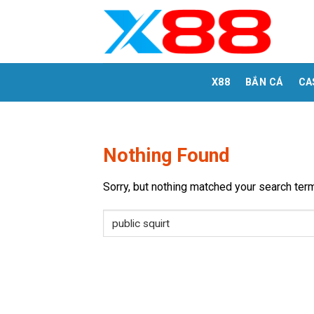
Skip
to
content
X88
BẮN CÁ
CA
Nothing Found
Sorry, but nothing matched your search ter