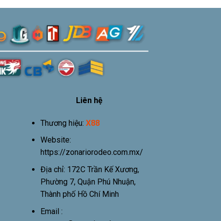
Liên hệ
Thương hiệu:
X88
Website:
https://zonariorodeo.com.mx/
Địa chỉ: 172C Trần Kế Xương,
Phường 7, Quận Phú Nhuận,
Thành phố Hồ Chí Minh
Email :