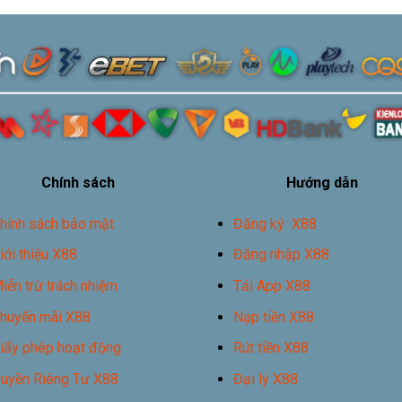
Chính sách
Hướng dẫn
hính sách bảo mật
Đăng ký X88
iới thiệu X88
Đăng nhập X88
iễn trừ trách nhiệm
Tải App X88
huyến mãi X88
Nạp tiền X88
iấy phép hoạt động
Rút tiền X88
uyền Riêng Tư X88
Đại lý X88