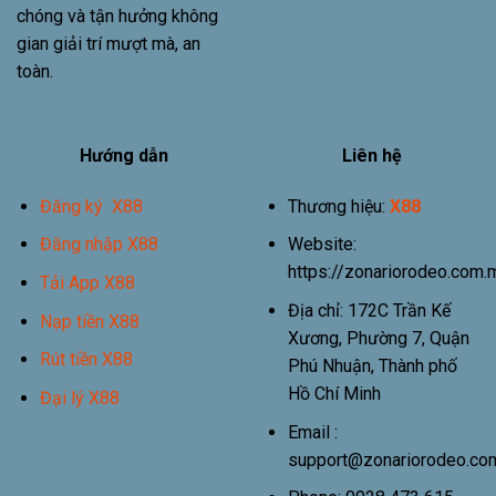
chóng và tận hưởng không
gian giải trí mượt mà, an
toàn.
Hướng dẫn
Liên hệ
Đăng ký X88
Thương hiệu:
X88
Đăng nhập X88
Website:
https://zonariorodeo.com.
Tải App X88
Địa chỉ: 172C Trần Kế
Nạp tiền X88
Xương, Phường 7, Quận
Rút tiền X88
Phú Nhuận, Thành phố
Hồ Chí Minh
Đại lý X88
Email :
support@zonariorodeo.co