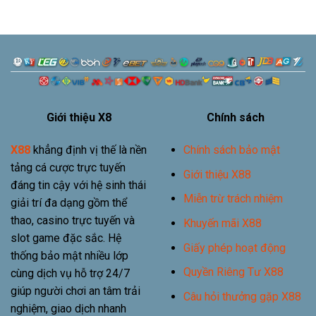
Giới thiệu X8
Chính sách
X88
khẳng định vị thế là nền
Chính sách bảo mật
tảng cá cược trực tuyến
Giới thiệu X88
đáng tin cậy với hệ sinh thái
Miễn trừ trách nhiệm
giải trí đa dạng gồm thể
thao, casino trực tuyến và
Khuyến mãi X88
slot game đặc sắc. Hệ
Giấy phép hoạt động
thống bảo mật nhiều lớp
Quyền Riêng Tư X88
cùng dịch vụ hỗ trợ 24/7
giúp người chơi an tâm trải
Câu hỏi thưởng gặp X88
nghiệm, giao dịch nhanh