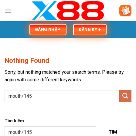
Skip
to
content
ĐĂNG NHẬP
ĐĂNG KÝ +
Nothing Found
Sorry, but nothing matched your search terms. Please try
again with some different keywords.
Tìm kiếm
TÌM