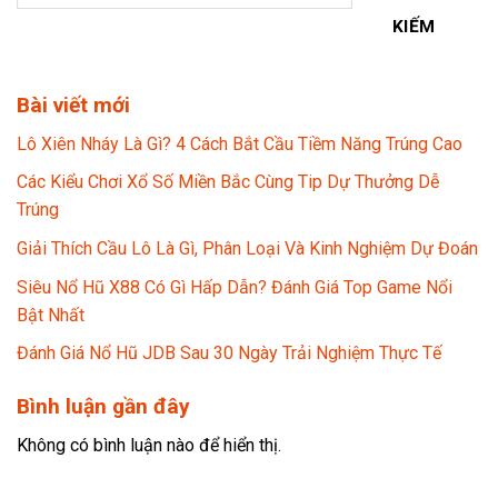
KIẾM
Bài viết mới
Lô Xiên Nháy Là Gì? 4 Cách Bắt Cầu Tiềm Năng Trúng Cao
Các Kiểu Chơi Xổ Số Miền Bắc Cùng Tip Dự Thưởng Dễ
Trúng
Giải Thích Cầu Lô Là Gì, Phân Loại Và Kinh Nghiệm Dự Đoán
Siêu Nổ Hũ X88 Có Gì Hấp Dẫn? Đánh Giá Top Game Nổi
Bật Nhất
Đánh Giá Nổ Hũ JDB Sau 30 Ngày Trải Nghiệm Thực Tế
Bình luận gần đây
Không có bình luận nào để hiển thị.