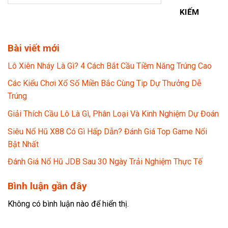
KIẾM
Bài viết mới
Lô Xiên Nháy Là Gì? 4 Cách Bắt Cầu Tiềm Năng Trúng Cao
Các Kiểu Chơi Xổ Số Miền Bắc Cùng Tip Dự Thưởng Dễ
Trúng
Giải Thích Cầu Lô Là Gì, Phân Loại Và Kinh Nghiệm Dự Đoán
Siêu Nổ Hũ X88 Có Gì Hấp Dẫn? Đánh Giá Top Game Nổi
Bật Nhất
Đánh Giá Nổ Hũ JDB Sau 30 Ngày Trải Nghiệm Thực Tế
Bình luận gần đây
Không có bình luận nào để hiển thị.