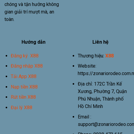
chóng và tận hưởng không
gian giải trí mượt mà, an
toàn.
Hướng dẫn
Liên hệ
Đăng ký X88
Thương hiệu:
X88
Đăng nhập X88
Website:
https://zonariorodeo.com.
Tải App X88
Địa chỉ: 172C Trần Kế
Nạp tiền X88
Xương, Phường 7, Quận
Rút tiền X88
Phú Nhuận, Thành phố
Hồ Chí Minh
Đại lý X88
Email :
support@zonariorodeo.co